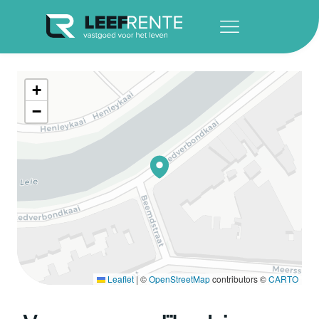
+
−
Leaflet
|
©
OpenStreetMap
contributors ©
CARTO