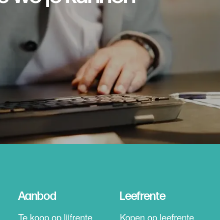
Aanbod
Leefrente
Te koop op lijfrente
Kopen op leefrente