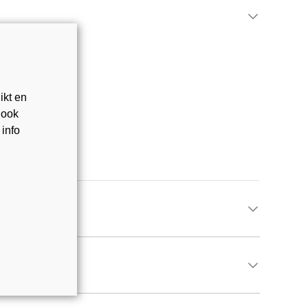
ikt en
 ook
 info