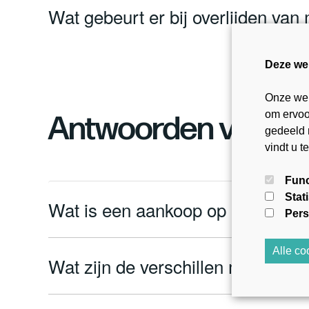
Wat gebeurt er bij overlijden van 
Deze we
Onze web
om ervoor
Antwoorden voor k
gedeeld 
vindt u t
Func
Stat
Wat is een aankoop op lijfrente?
Pers
Alle c
Wat zijn de verschillen met een 