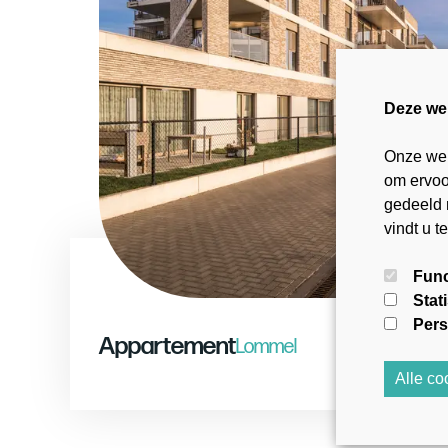
Deze we
Onze web
om ervoor
gedeeld 
vindt u t
Func
Stat
Pers
Appartement
Lommel
Alle c