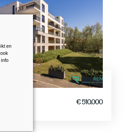
ikt en
 ook
 info
€ 510.000
om