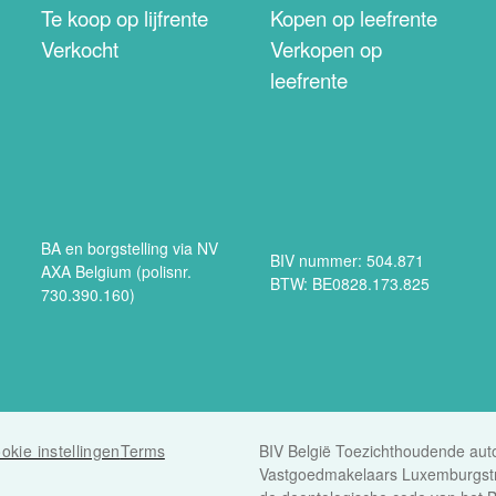
Te koop op lijfrente
Kopen op leefrente
Verkocht
Verkopen op
leefrente
BA en borgstelling via NV
BIV nummer: 504.871
AXA Belgium (polisnr.
BTW: BE0828.173.825
730.390.160)
okie instellingen
Terms
BIV België Toezichthoudende autor
Vastgoedmakelaars Luxemburgstr