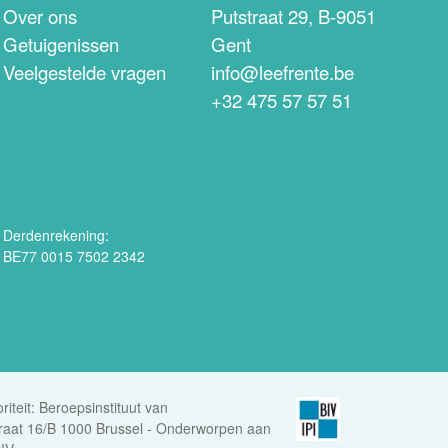
Over ons
Putstraat 29, B-9051
Getuigenissen
Gent
Veelgestelde vragen
info@leefrente.be
+32 475 57 57 51
Derdenrekening:
BE77 0015 7502 2342
iteit: Beroepsinstituut van
aat 16/B 1000 Brussel - Onderworpen aan